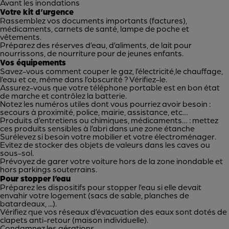
Avant les inondations
Votre kit d’urgence
Rassemblez vos documents importants (factures),
médicaments, carnets de santé, lampe de poche et
vêtements.
Préparez des réserves d’eau, d’aliments, de lait pour
nourrissons, de nourriture pour de jeunes enfants.
Vos équipements
Savez-vous comment couper le gaz, l’électricité,le chauffage,
l’eau et ce, même dans l’obscurité ? Vérifiez-le.
Assurez-vous que votre téléphone portable est en bon état
de marche et contrôlez la batterie.
Notez les numéros utiles dont vous pourriez avoir besoin :
secours à proximité, police, mairie, assistance, etc…
Produits d’entretiens ou chimiques, médicaments… : mettez
ces produits sensibles à l’abri dans une zone étanche
Surélevez si besoin votre mobilier et votre électroménager.
Evitez de stocker des objets de valeurs dans les caves ou
sous-sol.
Prévoyez de garer votre voiture hors de la zone inondable et
hors parkings souterrains.
Pour stopper l’eau
Préparez les dispositifs pour stopper l’eau si elle devait
envahir votre logement (sacs de sable, planches de
batardeaux, ...).
Vérifiez que vos réseaux d’évacuation des eaux sont dotés de
clapets anti-retour (maison individuelle).
Condamnez les aérations.