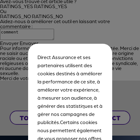
Avez-vous trouvé cet article utile ?
RATINGS_YES
RATINGS_YES
Ou
RATINGS_NO
RATINGS_NO
Aidez-nous à améliorer cet outil en laissant votre
commentaire :
Envoyer
Envoyer
Pour information, aucune réponse ne sera apportée. Merci de
ne saisir aucune donnée personnelle relative à votre origine
Direct Assurance et ses
raciale ou ethnique, vos opinions politiques, vos convictions
religieuses ou philosophiques, votre appartenance syndicale,
partenaires utilisent des
ni aucune donnée concernant votre santé ou votre vie
sexuelle.
cookies destinés à améliorer
Merci de votre participation !
la performance de ce site, à
améliorer votre expérience,
CONTACTEZ-NOUS
à mesurer son audience, à
générer des statistiques et à
gérer nos campagnes de
TOUS NOS POINTS DE CONTACT
publicités.Certains cookies
nous permettent également
de vous proposer nos offres,