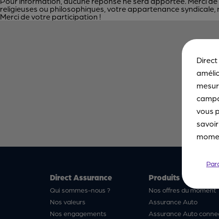
Pour information, aucune réponse ne sera apportée. Merci de ne
religieuses ou philosophiques, votre appartenance syndicale, 
Merci de votre participation !
Direct
amélio
mesure
campa
vous p
savoir
moment
Par
Direct Assurance
Produits
Qui sommes-nous ?
Nos offres du moment
Nos valeurs
Assurance Auto
Nos engagements
Assurance Auto conne