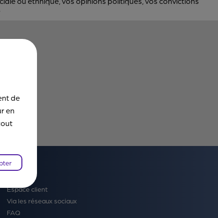
iale ou ethnique, vos opinions politiques, vos convictions
.
ent de
ur en
tout
pter
Contact
Espace client
Via les réseaux sociaux
FAQ