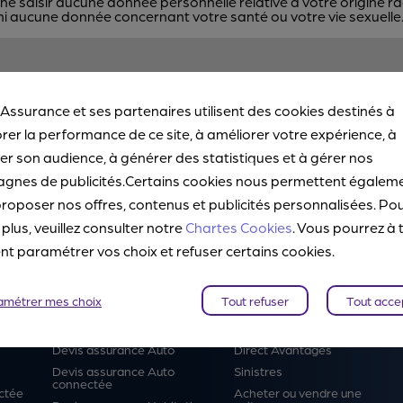
 saisir aucune donnée personnelle relative à votre origine rac
ni aucune donnée concernant votre santé ou votre vie sexuelle
CONTACTEZ-NOUS
 Assurance et ses partenaires utilisent des cookies destinés à
rer la performance de ce site, à améliorer votre expérience, à
r son audience, à générer des statistiques et à gérer nos
gnes de publicités.Certains cookies nous permettent égalem
TOUS NOS POINTS DE CONTACT
roposer nos offres, contenus et publicités personnalisées. Po
 plus, veuillez consulter notre
Chartes Cookies
. Vous pourrez à 
 paramétrer vos choix et refuser certains cookies.
amétrer mes choix
Tout refuser
Tout acce
Devis en ligne
Services
Devis assurance Auto
Direct Avantages
Devis assurance Auto
Sinistres
connectée
ctée
Acheter ou vendre une