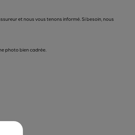
ssureur et nous vous tenons informé. Si besoin, nous
 une photo bien cadrée.