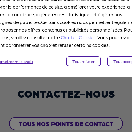
rer la performance de ce site, à améliorer votre expérience, à
o ?
r son audience, à générer des statistiques et à gérer nos
gnes de publicités.Certains cookies nous permettent égalem
roposer nos offres, contenus et publicités personnalisées. Po
 plus, veuillez consulter notre
Chartes Cookies
. Vous pourrez à 
 :
 paramétrer vos choix et refuser certains cookies.
 saisir aucune donnée personnelle relative à votre origine rac
amétrer mes choix
Tout refuser
Tout acce
ni aucune donnée concernant votre santé ou votre vie sexuelle
CONTACTEZ-NOUS
TOUS NOS POINTS DE CONTACT