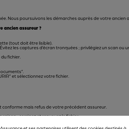
quée. Nous poursuivons les démarches auprès de votre ancien a
e ancien assureur ?
e (tout doit être lisible).
upé. Évitez les captures d’écran tronquées ; privilégiez un scan ou
 du fichier.
 documents”.
RIR” et sélectionnez votre fichier.
t conforme mais refus de votre précédent assureur.
ison ; corrigez et renvoyez le fichier.
 Assurance et ses partenaires utilisent des cookies destinés à