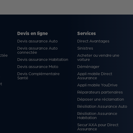
Devis en ligne
Services
Devis assurance Auto
Direct Avantages
Devis assurance Auto
Sinistres
connectée
ctée
Acheter ou vendre une
Devis assurance Habitation
voiture
Devis assurance Moto
Déménager
Devis Complémentaire
Appli mobile Direct
é
Santé
Assurance
et
Appli mobile YouDrive
Réparateurs partenaires
Déposer une réclamation
Résiliation Assurance Auto
Résiliation Assurance
Habitation
Secur'AXA pour Direct
Assurance