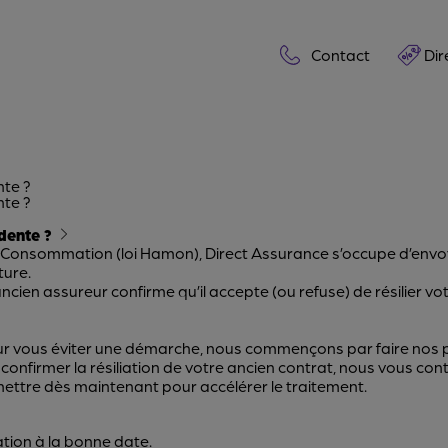
Contact
Dir
nte ?
nte ?
dente ?
Consommation (loi Hamon)
, Direct Assurance s’occupe d’envo
ture.
 ancien assureur confirme qu’il accepte (ou refuse) de résilier v
ur vous éviter une démarche, nous commençons par faire nos pr
onfirmer la résiliation de votre ancien contrat, nous vous co
nsmettre dès maintenant pour accélérer le traitement.
iation à la bonne date.