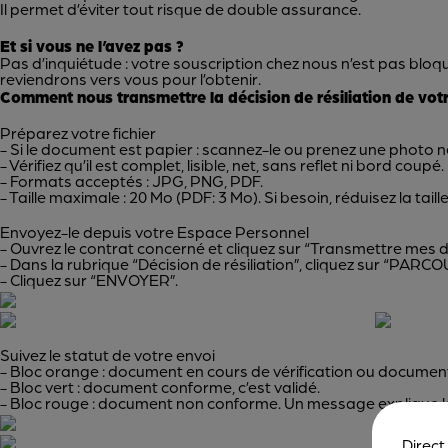
Il permet d’éviter tout risque de double assurance.
Et si vous ne l’avez pas ?
Pas d’inquiétude : votre souscription chez nous n’est pas blo
reviendrons vers vous pour l’obtenir.
Comment nous transmettre la décision de résiliation de votr
Préparez votre fichier
- Si le document est papier : scannez-le ou prenez une photo nett
- Vérifiez qu’il est complet, lisible, net, sans reflet ni bord co
- Formats acceptés : JPG, PNG, PDF.
- Taille maximale : 20 Mo (PDF: 3 Mo). Si besoin, réduisez la taille
Envoyez-le depuis votre Espace Personnel
- Ouvrez le contrat concerné et cliquez sur “Transmettre mes
- Dans la rubrique “Décision de résiliation”, cliquez sur “PARCOU
- Cliquez sur “ENVOYER”.
Suivez le statut de votre envoi
- Bloc orange : document en cours de vérification ou documen
- Bloc vert : document conforme, c’est validé.
- Bloc rouge : document non conforme. Un message explique la ra
Direct