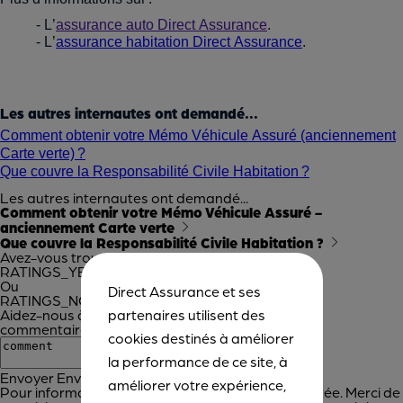
- L’
assurance auto Direct Assurance
.
- L’
assurance habitation Direct Assurance
.
Les autres internautes ont demandé...
Comment obtenir votre Mémo Véhicule Assuré (anciennement
Carte verte) ?
Que couvre la Responsabilité Civile Habitation ?
Les autres internautes ont demandé...
Comment obtenir votre Mémo Véhicule Assuré -
anciennement Carte verte
Que couvre la Responsabilité Civile Habitation ?
Avez-vous trouvé cet article utile ?
RATINGS_YES
RATINGS_YES
Ou
Direct Assurance et ses
RATINGS_NO
RATINGS_NO
partenaires utilisent des
Aidez-nous à améliorer cet outil en laissant votre
commentaire :
cookies destinés à améliorer
la performance de ce site, à
Envoyer
Envoyer
améliorer votre expérience,
Pour information, aucune réponse ne sera apportée. Merci de