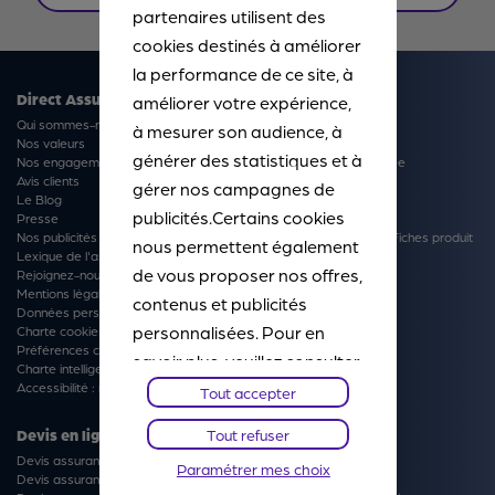
partenaires utilisent des
cookies destinés à améliorer
la performance de ce site, à
Direct Assurance
Produits
améliorer votre expérience,
Qui sommes-nous ?
Nos offres du moment
à mesurer son audience, à
Nos valeurs
Assurance Auto
générer des statistiques et à
Nos engagements
Assurance Auto connectée
Avis clients
Assurance Habitation
gérer nos campagnes de
Le Blog
Assurance Moto
publicités.Certains cookies
Presse
Complémentaire Santé
Nos publicités
Conditions Générales et Fiches produit
nous permettent également
Lexique de l'assurance
de vous proposer nos offres,
Rejoignez-nous
Mentions légales
contenus et publicités
Données personnelles
personnalisées. Pour en
Charte cookies
Préférences cookies
savoir plus, veuillez consulter
Charte intelligence artificielle
notre
Chartes Cookies
. Vous
Accessibilité : non-conforme
Tout accepter
pourrez à tout moment
Tout refuser
Devis en ligne
Services
paramétrer vos choix et
Devis assurance Auto
Direct Avantages
Paramétrer mes choix
refuser certains cookies.
Devis assurance Auto connectée
Sinistres