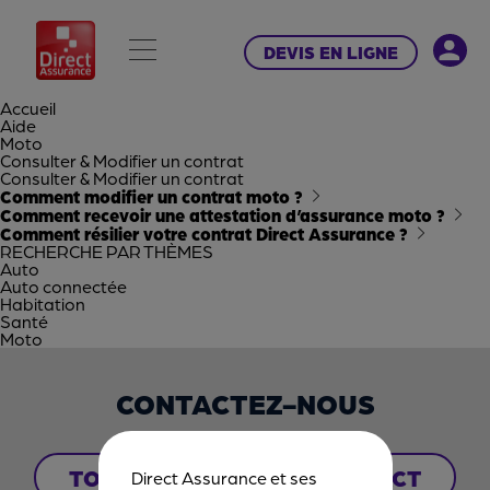
DEVIS EN LIGNE
Accueil
Aide
Moto
Consulter & Modifier un contrat
Consulter & Modifier un contrat
Comment modifier un contrat moto ?
Comment recevoir une attestation d’assurance moto ?
Comment résilier votre contrat Direct Assurance ?
RECHERCHE PAR
THÈMES
Auto
Auto connectée
Habitation
Santé
Moto
CONTACTEZ-NOUS
TOUS NOS POINTS DE CONTACT
Direct Assurance et ses