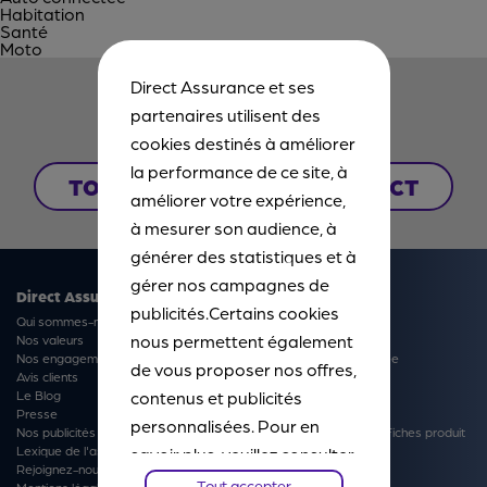
Habitation
Santé
Moto
Direct Assurance et ses
CONTACTEZ-NOUS
partenaires utilisent des
cookies destinés à améliorer
la performance de ce site, à
TOUS NOS POINTS DE CONTACT
améliorer votre expérience,
à mesurer son audience, à
générer des statistiques et à
gérer nos campagnes de
Direct Assurance
Produits
publicités.Certains cookies
Qui sommes-nous ?
Nos offres du moment
nous permettent également
Nos valeurs
Assurance Auto
Nos engagements
Assurance Auto connectée
de vous proposer nos offres,
Avis clients
Assurance Habitation
Le Blog
contenus et publicités
Assurance Moto
Presse
Complémentaire Santé
personnalisées. Pour en
Nos publicités
Conditions Générales et Fiches produit
Lexique de l'assurance
savoir plus, veuillez consulter
Rejoignez-nous
notre
Chartes Cookies
. Vous
Tout accepter