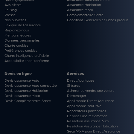
Avis clients
Assurance Habitation
Le Blog
Assurance Moto
Presse
Complémentaire Santé
Nos publicités
Conditions Générales et Fiches produit
Lexique de l'assurance
Rejoignez-nous
Mentions légales
Données personnelles
Charte cookies
Préférences cookies
Charte intelligence artificielle
Accessibilité : non-conforme
Devis en ligne
Services
Devis assurance Auto
Direct Avantages
Devis assurance Auto connectée
Sinistres
Devis assurance Habitation
Acheter ou vendre une voiture
Devis assurance Moto
Déménager
Devis Complémentaire Santé
Appli mobile Direct Assurance
Appli mobile YouDrive
Réparateurs partenaires
Déposer une réclamation
Résiliation Assurance Auto
Résiliation Assurance Habitation
Secur'AXA pour Direct Assurance