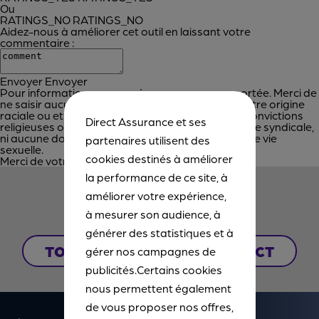
Ou
RATINGS_NO
RATINGS_NO
Aidez-nous à améliorer cet outil en laissant votre
commentaire :
Envoyer
Envoyer
Pour information, aucune réponse ne sera apportée. Merci de
ne saisir aucune donnée personnelle relative à votre origine
raciale ou ethnique, vos opinions politiques, vos convictions
Direct Assurance et ses
religieuses ou philosophiques, votre appartenance syndicale,
ni aucune donnée concernant votre santé ou votre vie
partenaires utilisent des
sexuelle.
cookies destinés à améliorer
Merci de votre participation !
la performance de ce site, à
améliorer votre expérience,
CONTACTEZ-NOUS
à mesurer son audience, à
générer des statistiques et à
TOUS NOS POINTS DE CONTACT
gérer nos campagnes de
publicités.Certains cookies
nous permettent également
de vous proposer nos offres,