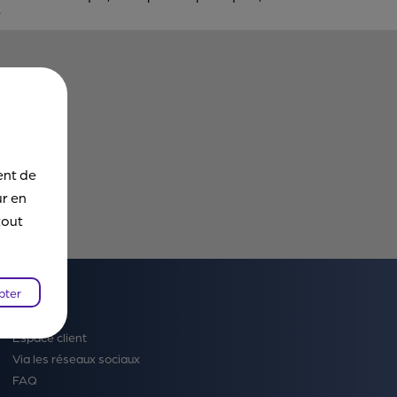
.
ent de
ur en
tout
pter
Contact
Espace client
Via les réseaux sociaux
FAQ