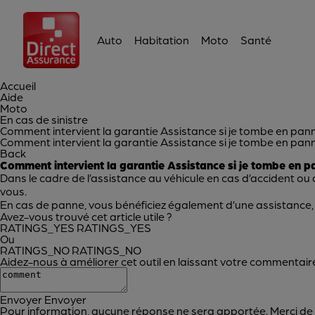
Auto
Habitation
Moto
Santé
Accueil
Aide
Moto
En cas de sinistre
Comment intervient la garantie Assistance si je tombe en pan
Comment intervient la garantie Assistance si je tombe en pan
Back
Comment intervient la garantie Assistance si je tombe en 
Dans le cadre de l’assistance au véhicule en cas d’accident ou
vous.
En cas de panne, vous bénéficiez également d’une assistance,
Avez-vous trouvé cet article utile ?
RATINGS_YES
RATINGS_YES
Ou
RATINGS_NO
RATINGS_NO
Aidez-nous à améliorer cet outil en laissant votre commentaire
Envoyer
Envoyer
Pour information, aucune réponse ne sera apportée. Merci de ne