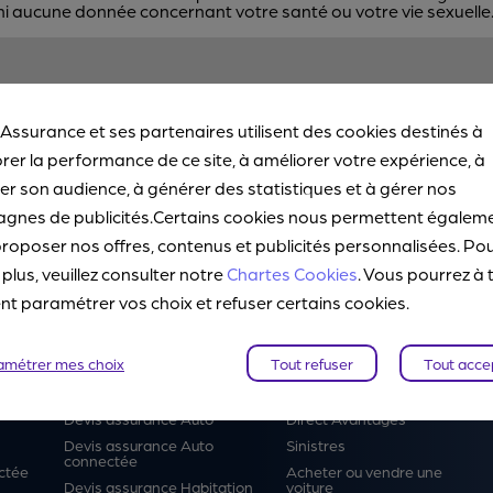
ni aucune donnée concernant votre santé ou votre vie sexuelle
CONTACTEZ-NOUS
 Assurance et ses partenaires utilisent des cookies destinés à
rer la performance de ce site, à améliorer votre expérience, à
r son audience, à générer des statistiques et à gérer nos
gnes de publicités.Certains cookies nous permettent égalem
TOUS NOS POINTS DE CONTACT
roposer nos offres, contenus et publicités personnalisées. Po
 plus, veuillez consulter notre
Chartes Cookies
. Vous pourrez à 
 paramétrer vos choix et refuser certains cookies.
amétrer mes choix
Tout refuser
Tout acce
Devis en ligne
Services
Devis assurance Auto
Direct Avantages
Devis assurance Auto
Sinistres
connectée
ctée
Acheter ou vendre une
Devis assurance Habitation
voiture