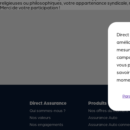
religieuses ou philosophiques, votre appartenance syndicale, 
Merci de votre participation !
Direct
amélio
mesure
campa
vous p
savoir
moment
Par
Direct Assurance
Produits
Qui sommes-nous ?
Nos offres du moment
Nos valeurs
Assurance Auto
Nos engagements
Assurance Auto conne